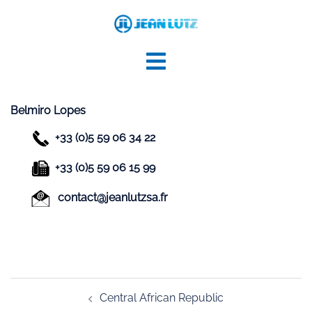
Aller
au
contenu
Belmiro Lopes
+33 (0)5 59 06 34 22
+33 (0)5 59 06 15 99
contact@jeanlutzsa.fr
Navigation
Central African Republic
d’article