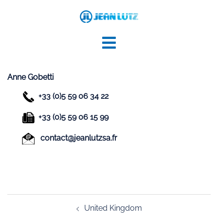
Aller
au
contenu
Anne Gobetti
+33 (0)5 59 06 34 22
+33 (0)5 59 06 15 99
contact@jeanlutzsa.fr
Navigation
United Kingdom
d’article