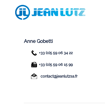
Aller
au
contenu
Anne Gobetti
+33 (0)5 59 06 34 22
+33 (0)5 59 06 15 99
contact@jeanlutzsa.fr