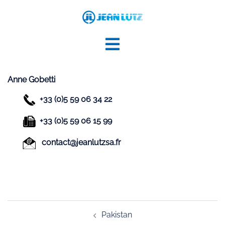
Aller
au
contenu
Anne Gobetti
+33 (0)5 59 06 34 22
+33 (0)5 59 06 15 99
contact@jeanlutzsa.fr
Navigation
Pakistan
d’article