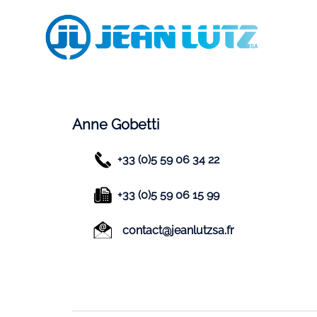
Aller
au
contenu
Anne Gobetti
+33 (0)5 59 06 34 22
+33 (0)5 59 06 15 99
contact@jeanlutzsa.fr