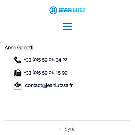
Aller
au
contenu
Anne Gobetti
+33 (0)5 59 06 34 22
+33 (0)5 59 06 15 99
contact@jeanlutzsa.fr
Navigation
Syria
d’article