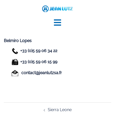
Aller
au
contenu
Belmiro Lopes
+33 (0)5 59 06 34 22
+33 (0)5 59 06 15 99
contact@jeanlutzsa.fr
Navigation
Sierra Leone
d’article