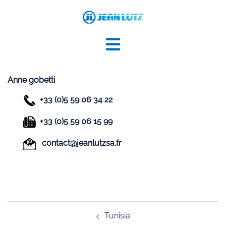
Aller
au
contenu
Anne gobetti
+33 (0)5 59 06 34 22
+33 (0)5 59 06 15 99
contact@jeanlutzsa.fr
Navigation
Tunisia
d’article