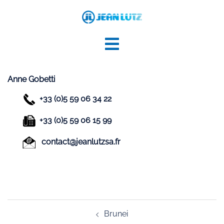
Aller
au
contenu
Anne Gobetti
+33 (0)5 59 06 34 22
+33 (0)5 59 06 15 99
contact@jeanlutzsa.fr
Navigation
Brunei
d’article