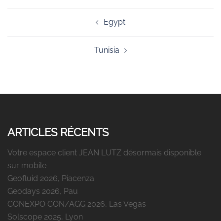
Navigation
Egypt
d’article
Tunisia
ARTICLES RÉCENTS
Votre espace client JEAN LUTZ désormais disponible
sur mobile
Geofluid 2026, Piacenza
Geodays 2026, Pau
CONEXPO CON/AGG 2026, Las Vegas
Solscope 2025, Lyon