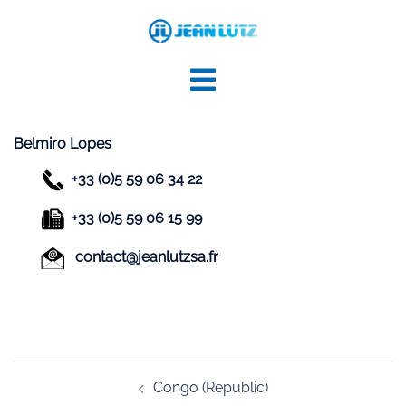
Aller
au
contenu
Belmiro Lopes
+33 (0)5 59 06 34 22
+33 (0)5 59 06 15 99
contact@jeanlutzsa.fr
Navigation
Congo (Republic)
d’article