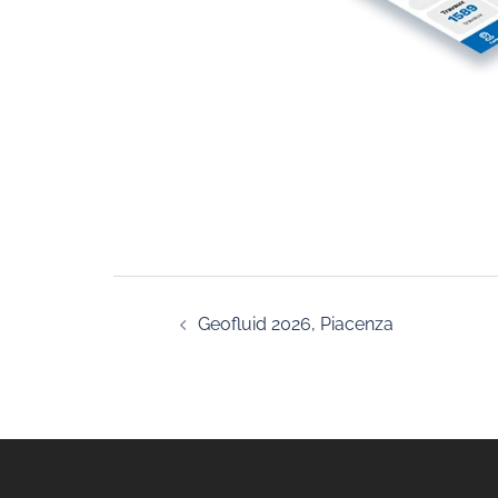
Navegación
Geofluid 2026, Piacenza
de
entradas