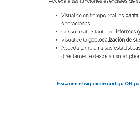
Acceda a las funciones esenciales de s
Visualice en tiempo real las
pantal
operaciones.
Consulte al instante los
informes g
Visualice la
geolocalización de s
Acceda también a sus
estadística
directamente desde su smartphon
Escanee el siguiente código QR par