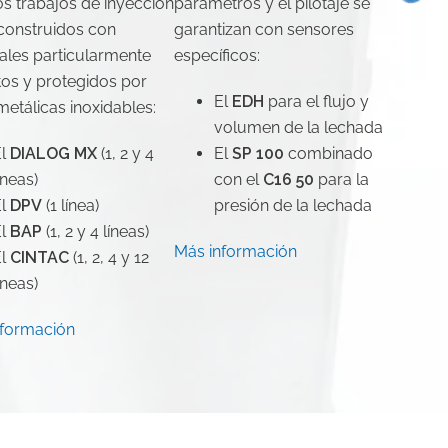
os trabajos de inyección
parámetros y el pilotaje se
construidos con
garantizan con sensores
ales particularmente
específicos:
os y protegidos por
El
EDH
para el flujo y
metálicas inoxidables:
volumen de la lechada
El
DIALOG MX
(1, 2 y 4
El
SP 100
combinado
íneas)
con el
C16 50
para la
El
DPV
(1 línea)
presión de la lechada
El
BAP
(1, 2 y 4 líneas)
Más información
El
CINTAC
(1, 2, 4 y 12
íneas)
nformación