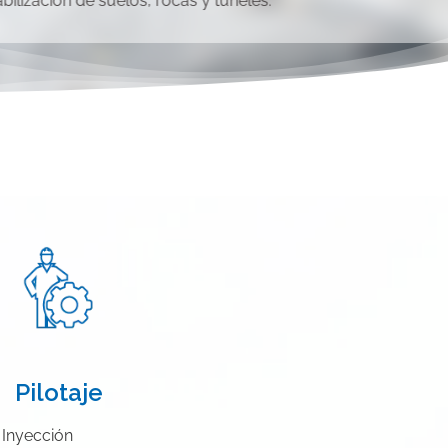
abilización de suelos, rocas y túneles.
Pilotaje
Inyección