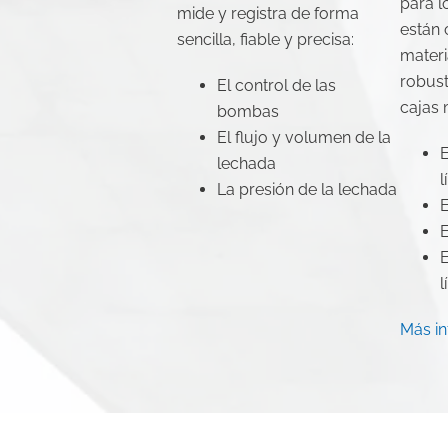
para l
mide y registra de forma
están 
sencilla, fiable y precisa:
materi
robust
El control de las
cajas 
bombas
El flujo y volumen de la
lechada
l
La presión de la lechada
l
Más i