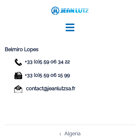
Aller
au
contenu
Belmiro Lopes
+33 (0)5 59 06 34 22
+33 (0)5 59 06 15 99
contact@jeanlutzsa.fr
Navigation
Algeria
d’article