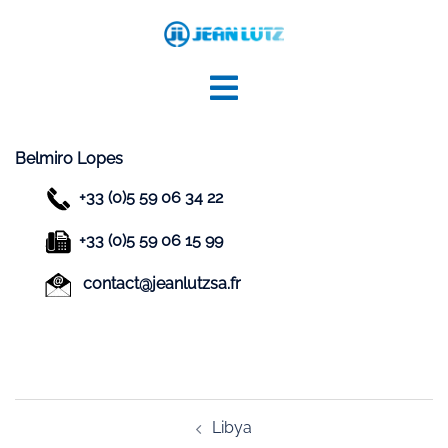
Aller
au
contenu
Belmiro Lopes
+33 (0)5 59 06 34 22
+33 (0)5 59 06 15 99
contact@jeanlutzsa.fr
Navigation
Libya
d’article