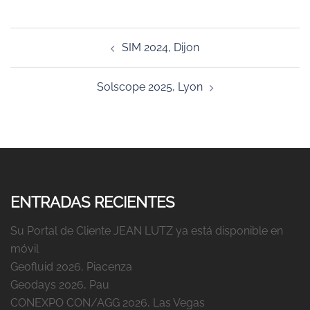
Navegación
SIM 2024, Dijon
de
entradas
Solscope 2025, Lyon
ENTRADAS RECIENTES
Su Portal de Cliente JEAN LUTZ ya está disponible en
móvil
Geofluid 2026, Piacenza
Geodays 2026, Pau
CONEXPO CON/AGG 2026, Las Vegas