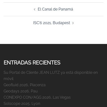
Navegación
El Canal de Panamá
de
entradas
ISC’6 2021, Budapest
ENTRADAS RECIENTES
Su Portal de Cliente JEAN LUTZ ya está disponible en
móvil
Geofluid 2026, Piacenza
Geodays 2026, Pau
CONEXPO CON/AGG 2026, Las Vegas
Solscope 2025, Lyon