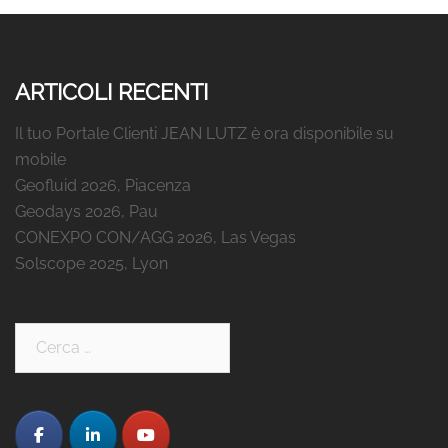
ARTICOLI RECENTI
Il tuo Portale Clienti JEAN LUTZ è ora disponibile su
mobile
Geofluid 2026, Piacenza
Geodays 2026, Pau
CONEXPO CON/AGG 2026, Las Vegas
Solscope 2025, Lyon
Ricerca
per: