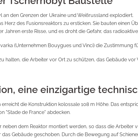
r Tschernobyl Baustelle
byl an den Grenzen der Ukraine und Weißrussland explodiert.
as Herz des Fusionsreaktors zu ersticken. Sie bauten einen 
r Jahren erste Risse, und es droht die Gefahr, das radioaktiv
varka (Unternehmen Bouygues und Vinci) die Zustimmung für
 zu halten, die Arbeiter vor Ort zu schützen, das Gebäude vo
on, eine einzigartige technis
reicht die Konstruktion kolossale 108 m Höhe. Das entspric
on "Stade de France" abdecken.
r neben dem Reaktor montiert werden, so dass die Arbeiter v
über das Gebäude geschoben. Durch die Bewegung auf Schiene